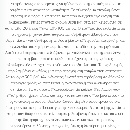
επιτρέποντας στους εργάτες να φθάνουν σε σημαντικές ύψους με
ασφάλεια και αποτελεσματικότητα. Το πλατφόρμα περιλαμβάνει
προηγμένα υδραυλικά συστήματα που ελέγχουν την κίνηση του
ηλικοειδούς, επιτρέποντας ακριβή θέση και σταθερή λειτουργία σε
ύψης από 20 μέχρι πάνω από 100 μέτρα. Ο εξοπλισμός ενσωματώνει
σύγχρονα μηχανισμούς ασφαλείας, συμπεριλαμβανομένων των
εξαρτημάτων για σταθερότητα, συστημάτων επείγουσας κατέβασης και
τεχνολογίας αισθητήρων φορτίου που εμποδίζει την υπερφόρτωση.
Αυτά τα πλατφόρματα σχεδιάζονται με πολλαπλά συστήματα ελέγχου,
και στη βάση και στο καλάθι, παρέχοντας στους χρήστες
ολοκληρωμένο έλεγχο των κινήσεων του εξοπλισμού. Το σχεδιασμός
περιλαμβάνει συνήθως μια περιστρεφόμενη τούρλα που επιτρέπει
λειτουργία 360 βαθμών, κάνοντας δυνατή την πρόσβαση σε δύσκολες
περιοχές χωρίς να απαιτείται η ανακατάταξη του ολόκληρου του
οχήματος. Τα σύγχρονα πλατφόρματα με κάμιον περιλαμβάνουν
επίσης προηγμένα υλικά και τεχνικές κατασκευής που βελτιώνουν το
όγκο-αναλογία ύψους, εξασφαλίζοντας μέγιστο ύψος εργασίας ενώ
διατηρούνται τα όρια βάρους για την κυκλοφορία. Αυτά τα μηχάνηματα
υπηρετούν διάφορους τομείς, συμπεριλαμβανομένων της κατασκευής,
της διατήρησης, των τηλεπικοινωνιών και των υπηρεσιών,
προσφέροντας λύσεις για εργασίες όπως η διατήρηση κτιρίων, η