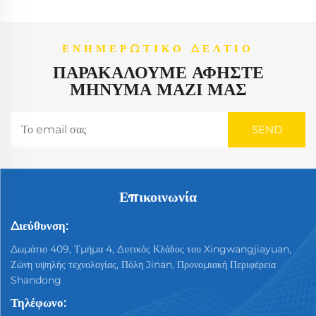
ΕΝΗΜΕΡΩΤΙΚΌ ΔΕΛΤΊΟ
ΠΑΡΑΚΑΛΟΎΜΕ ΑΦΉΣΤΕ
ΜΉΝΥΜΑ ΜΑΖΊ ΜΑΣ
Επικοινωνία
Διεύθυνση:
Δωμάτιο 409, Τμήμα 4, Δυτικός Κλάδος του Xingwangjiayuan,
Ζώνη υψηλής τεχνολογίας, Πόλη Jinan, Προνομιακή Περιφέρεια
Shandong
Τηλέφωνο: