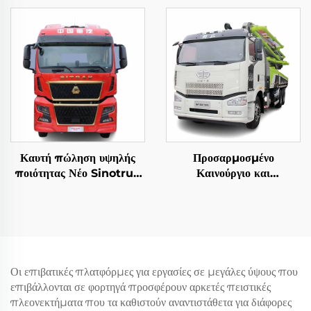
Καυτή πώληση υψηλής
Προσαρμοσμένο
ποιότητας Νέο Sinotruk
Καινούργιο και
Sitrak C9H 480/540HP
Μεταχειρισμένο Φορτηγό
4X2 Τρακτέρ Τρέιλερ
με Αντλία Zoomlion
Κεφαλή
50m 60m 16CBM
Φορτηγό Αντλίας
Σκυροδέματος προς
Πώληση
Οι επιβατικές πλατφόρμες για εργασίες σε μεγάλες ύψους που
επιβάλλονται σε φορτηγά προσφέρουν αρκετές πειστικές
πλεονεκτήματα που τα καθιστούν αναντιστάθετα για διάφορες