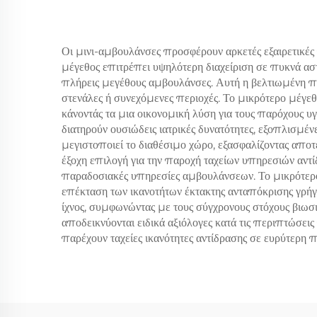
Οι μινι-αμβουλάνσες προσφέρουν αρκετές εξαιρετικές
μέγεθος επιτρέπει υψηλότερη διαχείριση σε πυκνά αστι
πλήρεις μεγέθους αμβουλάνσες. Αυτή η βελτιωμένη πρ
στενάλες ή συνεχόμενες περιοχές. Το μικρότερο μέγε
κάνοντάς τα μια οικονομική λύση για τους παρόχους υ
διατηρούν ουσιώδεις ιατρικές δυνατότητες, εξοπλισμέ
μεγιστοποιεί το διαθέσιμο χώρο, εξασφαλίζοντας απο
έξοχη επιλογή για την παροχή ταχείων υπηρεσιών αντί
παραδοσιακές υπηρεσίες αμβουλάνσεων. Το μικρότερο 
επέκταση των ικανοτήτων έκτακτης ανταπόκρισης γρή
ίχνος, συμφωνώντας με τους σύγχρονους στόχους βιωσ
αποδεικνύονται ειδικά αξιόλογες κατά τις περιπτώσ
παρέχουν ταχείες ικανότητες αντίδρασης σε ευρύτερη π