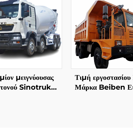
μίον μειγνύουσας
Τιμή εργοστασίου
ετονού Sinotruk
Μάρκα Beiben Ει
HOWO TX5
Φορτηγά Εκσκα
480HP 30-40 Τ
Χωρητικότητα Στ
Φορτηγό Εκσκαφής