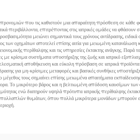
Πώληση
 προνομιών που τις καθιστούν μια απαραίτητη πρόσθεση σε κάθε φ
κά περιβάλλοντα, επιτρέποντας στις ιατρικές ομάδες να φθάσουν σε 
οσβασιμότητα μειώνει σημαντικά τους χρόνους αντίδρασης, ειδικά 
θος των οχημάτων αποτελεί επίσης αιτία για μειωμένη κατανάλωση 
γειονομικής περίθαλψης και τις υπηρεσίες έκτακτης ανάγκης. Παρά τ
νες με κρίσιμα συστήματα υποστήριξης της ζωής και ιατρικό εξοπλισ
τελεσματική αποθήκευση και εύκολη πρόσβαση σε ιατρικά προϊόντα 
δρασης για μη-κρίσιμες μεταφορές και βασικές συνθήκες υποστήριξη
μέγεθος τους σημαίνει επίσης μειωμένα απαιτήματα εκπαίδευσης για
γορα. Το μικρότερο βάρος και η βελτιωμένη απόδοση καυσίμων των
ιμότητας ενώ διατηρούν υψηλά πρότυπα ιατρικής περίθαλψης έκτακτ
εις πολλαπλών θυμάτων, όπου πολλά μικρότερα μονάδων μπορούν 
εριοχή.