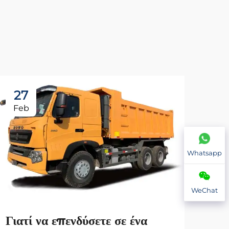
27
2
Feb
Fe
Whatsapp
WeChat
Γιατί να επενδύσετε σε ένα