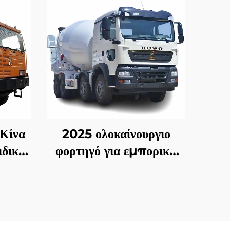
 Κίνα
2025 ολοκαίνουργιο
δικά
φορτηγό για εμπορική
φής
ζύμωση τσιμέντου
όνων
Shacman H3000 προς
αθερό
πώληση σε λογική τιμή
 προς