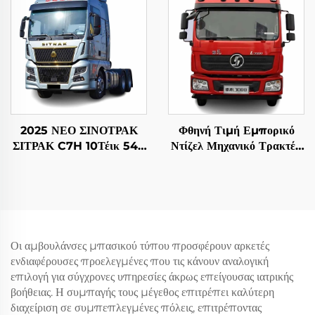
2025 ΝΕΟ ΣΙΝΟΤΡΑΚ
Φθηνή Τιμή Εμπορικό
ΣΙΤΡΑΚ C7H 10Τέικ 540
Ντίζελ Μηχανικό Τρακτέρ
HP LHD Τρακτέρ
Φορτηγό Μηχανή
Τρακτέρ
Weichai 380HP 4*2 6*4
Υψηλή Οροφή Τρέιλερ
Φορτηγό Κεφαλή
Οι αμβουλάνσες μπασικού τύπου προσφέρουν αρκετές
ενδιαφέρουσες προελεγμένες που τις κάνουν αναλογική
επιλογή για σύγχρονες υπηρεσίες άκρως επείγουσας ιατρικής
βοήθειας. Η συμπαγής τους μέγεθος επιτρέπει καλύτερη
διαχείριση σε συμπεπλεγμένες πόλεις, επιτρέποντας