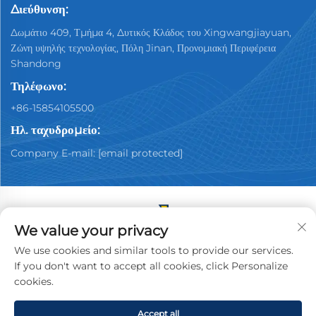
Διεύθυνση:
Δωμάτιο 409, Τμήμα 4, Δυτικός Κλάδος του Xingwangjiayuan,
Ζώνη υψηλής τεχνολογίας, Πόλη Jinan, Προνομιακή Περιφέρεια
Shandong
Τηλέφωνο:
+86-15854105500
Ηλ. ταχυδρομείο:
Company E-mail:
[email protected]
We value your privacy
Πνευματικά δικαιώματα © 2025 Κίνα Jinan Youpin
We use cookies and similar tools to provide our services.
Μεταχειρισμένα Αυτοκίνητα Dealership Co., Ltd. Με την
If you don't want to accept all cookies, click Personalize
επιφύλαξη παντός δικαιώματος.
Πολιτική απορρήτου
cookies.
Accept all