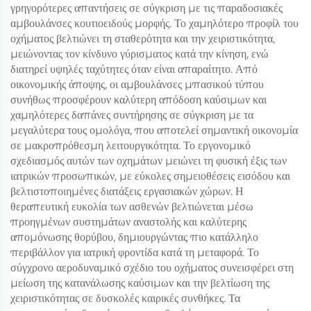
γρηγορότερες απαντήσεις σε σύγκριση με τις παραδοσιακές
αμβουλάνσες κουτιοειδούς μορφής. Το χαμηλότερο προφίλ του
οχήματος βελτιώνει τη σταθερότητα και την χειριστικότητα,
μειώνοντας τον κίνδυνο γύρισματος κατά την κίνηση, ενώ
διατηρεί υψηλές ταχύτητες όταν είναι απαραίτητο. Από
οικονομικής άποψης, οι αμβουλάνσες μπασικού τύπου
συνήθως προσφέρουν καλύτερη απόδοση καύσιμων και
χαμηλότερες δαπάνες συντήρησης σε σύγκριση με τα
μεγαλύτερα τους ομολόγα, που αποτελεί σημαντική οικονομία
σε μακροπρόθεσμη λειτουργικότητα. Το εργονομικό
σχεδιασμός αυτών των οχημάτων μειώνει τη φυσική έξις των
ιατρικών προσωπικών, με εύκολες σημειοθέσεις εισόδου και
βελτιστοποιημένες διατάξεις εργασιακών χώρων. Η
θεραπευτική ευκολία των ασθενών βελτιώνεται μέσω
προηγμένων συστημάτων αναστολής και καλύτερης
απομόνωσης θορύβου, δημιουργώντας πιο κατάλληλο
περιβάλλον για ιατρική φροντίδα κατά τη μεταφορά. Το
σύγχρονο αεροδυναμικό σχέδιο του οχήματος συνεισφέρει στη
μείωση της κατανάλωσης καύσιμων και την βελτίωση της
χειριστικότητας σε δυσκολές καιρικές συνθήκες. Τα