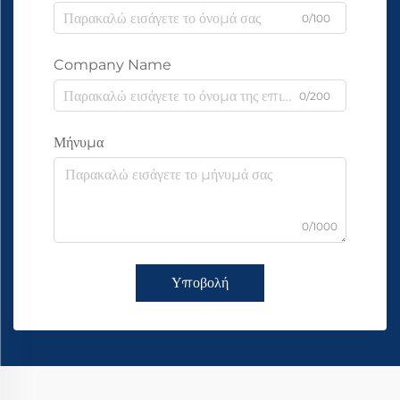
0/100
Company Name
0/200
Μήνυμα
0/1000
Υποβολή