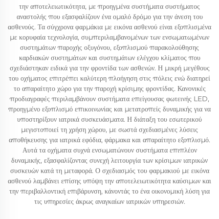
την αποτελειωτικότητα, με προηγμένα συστήματα συστήματος
αναστολής που εξασφαλίζουν ένα ομαλό δρόμο για την άνεση του
ασθενούς. Τα σύγχρονα φαρμάκια με εικόνα ασθενού είναι εξοπλισμένα
με κορυφαία τεχνολογία, συμπεριλαμβανομένων των ενσωματωμένων
συστημάτων παροχής οξυγόνου, εξοπλισμού παρακολούθησης
καρδιακών συστημάτων και συστημάτων ελέγχου κλίματος που
σχεδιάστηκαν ειδικά για την φροντίδα των ασθενών. Η μικρή μεγέθους
του οχήματος επιτρέπει καλύτερη πλοήγηση στις πόλεις ενώ διατηρεί
το απαραίτητο χώρο για την παροχή κρίσιμης φροντίδας. Κανονικές
προδιαγραφές περιλαμβάνουν συστήματα επείγουσας φωτεινής LED,
προηγμένο εξοπλισμό επικοινωνίας και μετατροπείς δυναμικής για να
υποστηρίξουν ιατρικά συσκευάσματα. Η διάταξη του εσωτερικού
μεγιστοποιεί τη χρήση χώρου, με σωστά σχεδιασμένες λύσεις
αποθήκευσης για ιατρικά εφόδια, φάρμακα και απαραίτητο εξοπλισμό.
Αυτά τα οχήματα συχνά ενσωματώνουν συστήματα επιπλέον
δυναμικής, εξασφαλίζοντας συνεχή λειτουργία των κρίσιμων ιατρικών
συσκευών κατά τη μεταφορά. Ο σχεδιασμός του φαρμακιού με εικόνα
ασθενού λαμβάνει επίσης υπόψη την αποτελειωτικότητα καύσιμων και
την περιβαλλοντική επιβάρυνση, κάνοντάς το ένα οικονομική λύση για
τις υπηρεσίες άκρως αναγκαίων ιατρικών υπηρεσιών.