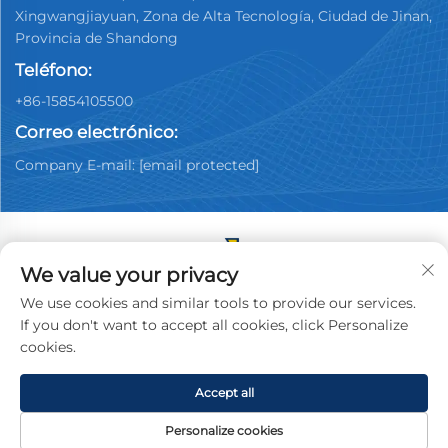
Xingwangjiayuan, Zona de Alta Tecnología, Ciudad de Jinan,
Provincia de Shandong
Teléfono:
+86-15854105500
Correo electrónico:
Company E-mail:
[email protected]
We value your privacy
Copyright © 2025 China Jinan Youpin Used Car
We use cookies and similar tools to provide our services.
Dealership Co., Ltd. Todos los derechos reservados.
If you don't want to accept all cookies, click Personalize
Política de privacidad
cookies.
Accept all
Personalize cookies