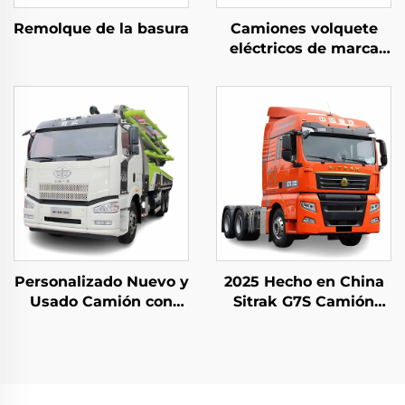
Remolque de la basura
Camiones volquete
eléctricos de marca
china FAW 8*4 50-60
toneladas 400HP
450HP 12 ruedas con
batería
Personalizado Nuevo y
2025 Hecho en China
Usado Camión con
Sitrak G7S Camión
Bomba Montada
Pesado 4x2 6x4
Zoomlion 50m 60m
Cabina de Tractor en
16CBM Camión de
Existencia para la
Bombeo de Concreto
Venta
en Venta