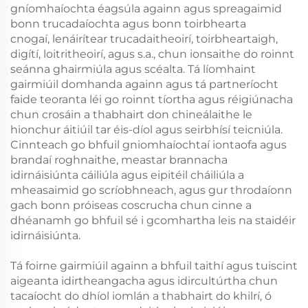
gníomhaíochta éagsúla againn agus spreagaimid
bonn trucadaíochta agus bonn toirbhearta
cnogaí, lenáirítear trucadaitheoirí, toirbheartaigh,
digítí, loitritheoirí, agus s.a., chun ionsaithe do roinnt
seánna ghairmiúla agus scéalta. Tá líomhaint
gairmiúil domhanda againn agus tá partneríocht
faide teoranta léi go roinnt tíortha agus réigiúnacha
chun crosáin a thabhairt don chineálaithe le
hionchur áitiúil tar éis-díol agus seirbhísí teicniúla.
Cinnteach go bhfuil gniomhaíochtaí iontaofa agus
brandaí roghnaithe, meastar brannacha
idirnáisiúnta cáiliúla agus eipitéil cháiliúla a
mheasaimid go scríobhneach, agus gur throdaíonn
gach bonn próiseas coscrucha chun cinne a
dhéanamh go bhfuil sé i gcomhartha leis na staidéir
idirnáisiúnta.
Tá foirne gairmiúil againn a bhfuil taithí agus tuiscint
aigeanta idirtheangacha agus idircultúrtha chun
tacaíocht do dhíol iomlán a thabhairt do khilrí, ó