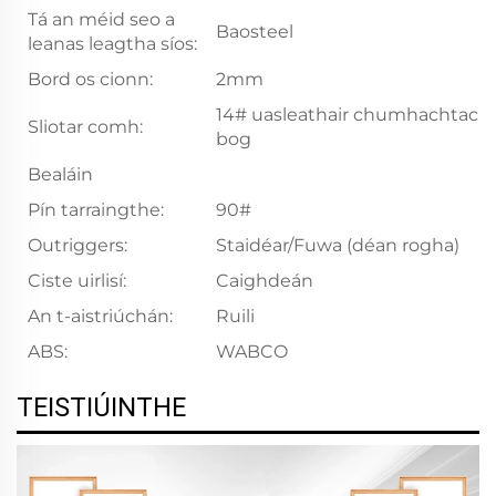
Tá an méid seo a
Baosteel
leanas leagtha síos:
Bord os cionn:
2mm
14# uasleathair chumhachtach
Sliotar comh:
bog
Bealáin
Pín tarraingthe:
90#
Outriggers:
Staidéar/Fuwa (déan rogha)
Ciste uirlisí:
Caighdeán
An t-aistriúchán:
Ruili
ABS:
WABCO
TEISTIÚINTHE