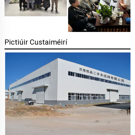
Pictiúir Custaiméirí