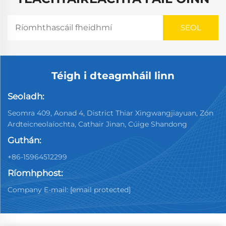
Téigh i dteagmháil linn
Seoladh:
Seomra 409, Aonad 4, District Thiar Xingwangjiayuan, Zón
Ardteicneolaíochta, Cathair Jinan, Cúige Shandong
Guthán:
+86-15964512299
Ríomhphost:
Company E-mail:
[email protected]