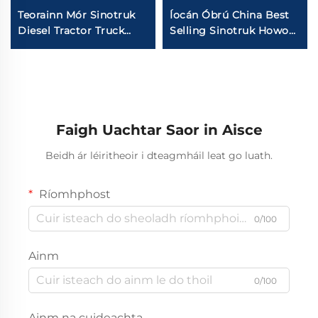
Teorainn Mór Sinotruk
Íocán Óbrú China Best
Diesel Tractor Truck
Selling Sinotruk Howo
Euro2 440HP 4*2 6*4
4x2 6x4 Tractor Truck
40Tons Tractor Truck
HOWO TX 430HP
Head Le Stádas Maith
30Tons Trailer Truc
Ceann Do Africa
Faigh Uachtar Saor in Aisce
Beidh ár léiritheoir i dteagmháil leat go luath.
Ríomhphost
0/100
Ainm
0/100
Ainm na cuideachta