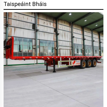
Taispeáint Bháis