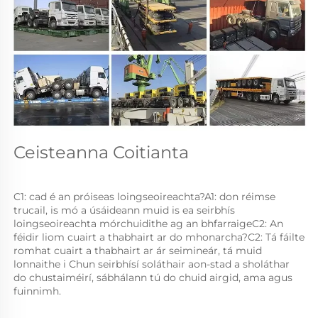
Ceisteanna Coitianta 
C1: cad é an próiseas loingseoireachta?A1: don réimse 
trucail, is mó a úsáideann muid is ea seirbhís 
loingseoireachta mórchuidithe ag an bhfarraigeC2: An 
féidir liom cuairt a thabhairt ar do mhonarcha?C2: Tá fáilte 
romhat cuairt a thabhairt ar ár seimineár, tá muid 
lonnaithe i Chun seirbhísí soláthair aon-stad a sholáthar 
do chustaiméirí, sábhálann tú do chuid airgid, ama agus 
fuinnimh. 