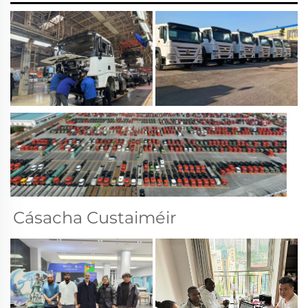
Cásacha Custaiméir 