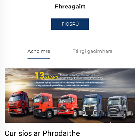
Fhreagairt
FIOSRÚ
Achoimre
Táirgí gaolmhara
Cur síos ar Phrodaithe