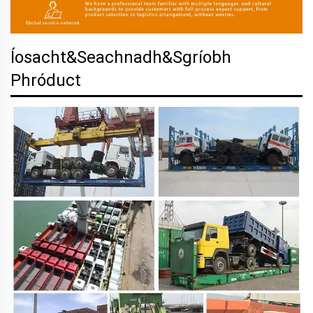
Íosacht&Seachnadh&Sgríobh
Phróduct