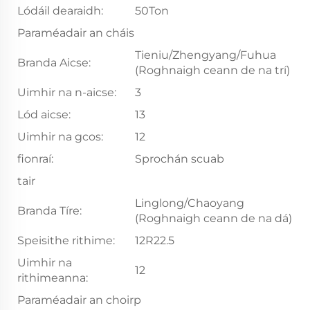
Lódáil dearaidh:
50Ton
Paraméadair an cháis
Tieniu/Zhengyang/Fuhua
Branda Aicse:
(Roghnaigh ceann de na trí)
Uimhir na n-aicse:
3
Lód aicse:
13
Uimhir na gcos:
12
fionraí:
Sprochán scuab
tair
Linglong/Chaoyang
Branda Tíre:
(Roghnaigh ceann de na dá)
Speisithe rithime:
12R22.5
Uimhir na
12
rithimeanna:
Paraméadair an choirp