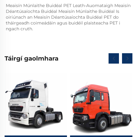
Meaisín Múnlaithe Buidéal PET Leath-Auomataigh Meaisín 
Déantúsaíochta Buidéal Meaisín Múnlaithe Buidéal Is 
oiriúnach an Meaisín Déantúsaíochta Buidéal PET do 
tháirgeadh coimeádáin agus buidéil plaisteacha PET i 
ngach cruth.   
Táirgí gaolmhara