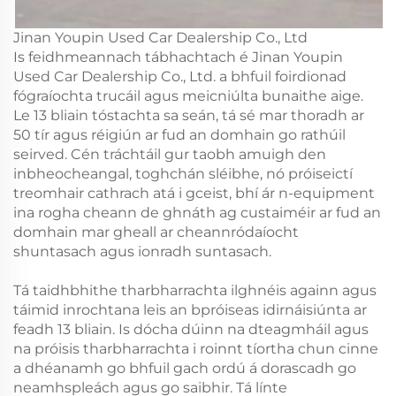
Jinan Youpin Used Car Dealership Co., Ltd
Is feidhmeannach tábhachtach é Jinan Youpin
Used Car Dealership Co., Ltd. a bhfuil foirdionad
fógraíochta trucáil agus meicniúlta bunaithe aige.
Le 13 bliain tóstachta sa seán, tá sé mar thoradh ar
50 tír agus réigiún ar fud an domhain go rathúil
seirved. Cén tráchtáil gur taobh amuigh den
inbheocheangal, toghchán sléibhe, nó próiseictí
treomhair cathrach atá i gceist, bhí ár n-equipment
ina rogha cheann de ghnáth ag custaiméir ar fud an
domhain mar gheall ar cheannródaíocht
shuntasach agus ionradh suntasach.
Tá taidhbhithe tharbharrachta ilghnéis againn agus
táimid inrochtana leis an bpróiseas idirnáisiúnta ar
feadh 13 bliain. Is dócha dúinn na dteagmháil agus
na próisis tharbharrachta i roinnt tíortha chun cinne
a dhéanamh go bhfuil gach ordú á dorascadh go
neamhspleách agus go saibhir. Tá línte