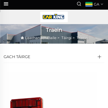
GA
Traein
Leathanach Baile
>
Táirgí
>
Traein
GACH TÁIRGE