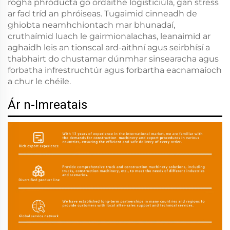
rogha phróducta go ordaithe logisticiúla, gan stress
ar fad tríd an phróiseas. Tugaimid cinneadh de
ghiobta neamhchiontach mar bhunadaí,
cruthaímid luach le gairmionalachas, leanaimid ar
aghaidh leis an tionscal ard-aithní agus seirbhísí a
thabhairt do chustamar dúnmhar sinsearacha agus
forbatha infrestruchtúr agus forbartha eacnamaíoch
a chur le chéile.
Ár n-Imreatais