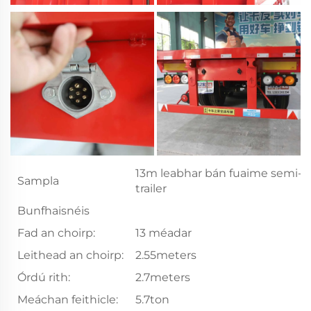
13m leabhar bán fuaime semi-
Sampla
trailer
Bunfhaisnéis
Fad an choirp:
13 méadar
Leithead an choirp:
2.55meters
Órdú rith:
2.7meters
Meáchan feithicle:
5.7ton