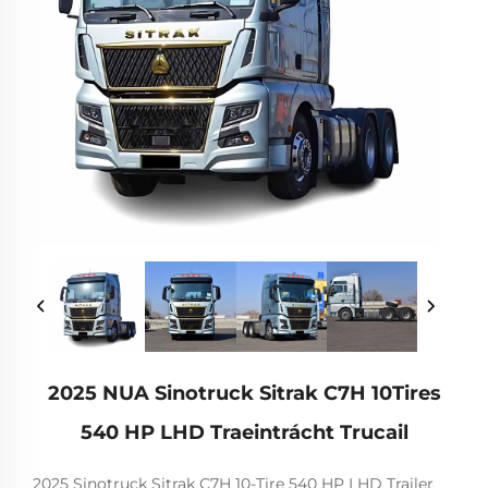
2025 NUA Sinotruck Sitrak C7H 10Tires
540 HP LHD Traeintrácht Trucail
2025 Sinotruck Sitrak C7H 10-Tire 540 HP LHD Trailer