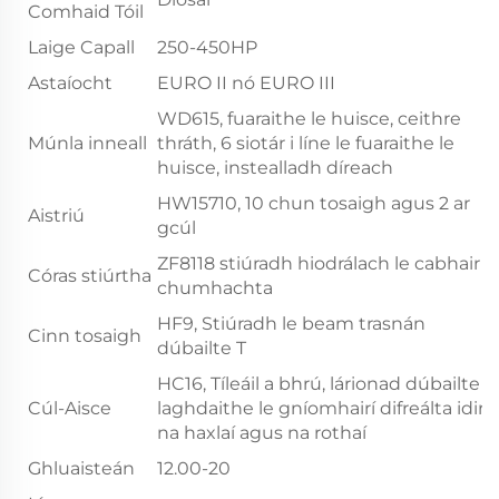
Comhaid Tóil
Laige Capall
250-450HP
Astaíocht
EURO II nó EURO III
WD615, fuaraithe le huisce, ceithre
Múnla inneall
thráth, 6 siotár i líne le fuaraithe le
huisce, instealladh díreach
HW15710, 10 chun tosaigh agus 2 ar
Aistriú
gcúl
ZF8118 stiúradh hiodrálach le cabhair
Córas stiúrtha
chumhachta
HF9, Stiúradh le beam trasnán
Cinn tosaigh
dúbailte T
HC16, Tíleáil a bhrú, lárionad dúbailte
Cúl-Aisce
laghdaithe le gníomhairí difreálta idir
na haxlaí agus na rothaí
Ghluaisteán
12.00-20