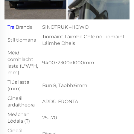
Tra
Branda
SINOTRUK –HOWO
Tiomáint Láimhe Chlé nó Tiomáint
Stíl tiomána
Láimhe Dheis
Méid
comhlacht
9400×2300×1000mm
lasta (L*W*H,
mm)
Tiús lasta
Bun:8, Taobh:6mm
(mm)
Cineál
ARDÚ FRONTA
ardaitheora
Meáchan
25--70
Lódála (T)
Cineál
Díosal