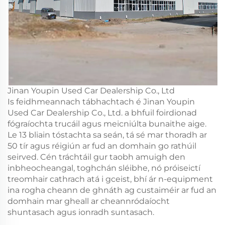
Jinan Youpin Used Car Dealership Co., Ltd
Is feidhmeannach tábhachtach é Jinan Youpin
Used Car Dealership Co., Ltd. a bhfuil foirdionad
fógraíochta trucáil agus meicniúlta bunaithe aige.
Le 13 bliain tóstachta sa seán, tá sé mar thoradh ar
50 tír agus réigiún ar fud an domhain go rathúil
seirved. Cén tráchtáil gur taobh amuigh den
inbheocheangal, toghchán sléibhe, nó próiseictí
treomhair cathrach atá i gceist, bhí ár n-equipment
ina rogha cheann de ghnáth ag custaiméir ar fud an
domhain mar gheall ar cheannródaíocht
shuntasach agus ionradh suntasach.