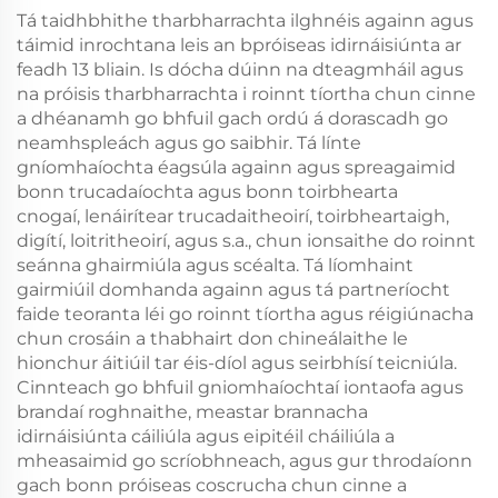
Tá taidhbhithe tharbharrachta ilghnéis againn agus
táimid inrochtana leis an bpróiseas idirnáisiúnta ar
feadh 13 bliain. Is dócha dúinn na dteagmháil agus
na próisis tharbharrachta i roinnt tíortha chun cinne
a dhéanamh go bhfuil gach ordú á dorascadh go
neamhspleách agus go saibhir. Tá línte
gníomhaíochta éagsúla againn agus spreagaimid
bonn trucadaíochta agus bonn toirbhearta
cnogaí, lenáirítear trucadaitheoirí, toirbheartaigh,
digítí, loitritheoirí, agus s.a., chun ionsaithe do roinnt
seánna ghairmiúla agus scéalta. Tá líomhaint
gairmiúil domhanda againn agus tá partneríocht
faide teoranta léi go roinnt tíortha agus réigiúnacha
chun crosáin a thabhairt don chineálaithe le
hionchur áitiúil tar éis-díol agus seirbhísí teicniúla.
Cinnteach go bhfuil gniomhaíochtaí iontaofa agus
brandaí roghnaithe, meastar brannacha
idirnáisiúnta cáiliúla agus eipitéil cháiliúla a
mheasaimid go scríobhneach, agus gur throdaíonn
gach bonn próiseas coscrucha chun cinne a