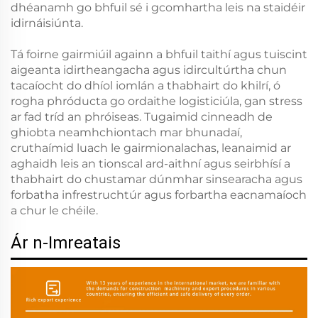
dhéanamh go bhfuil sé i gcomhartha leis na staidéir
idirnáisiúnta.
Tá foirne gairmiúil againn a bhfuil taithí agus tuiscint
aigeanta idirtheangacha agus idircultúrtha chun
tacaíocht do dhíol iomlán a thabhairt do khilrí, ó
rogha phróducta go ordaithe logisticiúla, gan stress
ar fad tríd an phróiseas. Tugaimid cinneadh de
ghiobta neamhchiontach mar bhunadaí,
cruthaímid luach le gairmionalachas, leanaimid ar
aghaidh leis an tionscal ard-aithní agus seirbhísí a
thabhairt do chustamar dúnmhar sinsearacha agus
forbatha infrestruchtúr agus forbartha eacnamaíoch
a chur le chéile.
Ár n-Imreatais