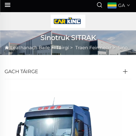
GA
Sinotruk SITRAK
Leathanach Baile
>
Táirgí
>
Traen Feirmeoir
>
Sinotruk SITRAK
GACH TÁIRGE