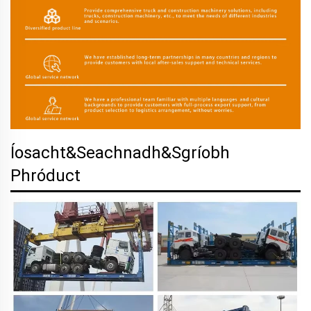
Íosacht&Seachnadh&Sgríobh
Phróduct