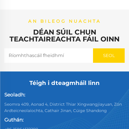
AN BILEOG NUACHTA
DÉAN SÚIL CHUN
TEACHTAIREACHTA FÁIL OINN
Téigh i dteagmháil linn
Seoladh:
Seomra 409, Aonad 4, District Thiar Xingwangjiayuan, Zón
Ardteicneolaíochta, Cathair Jinan, Cúige Shandong
Guthán: