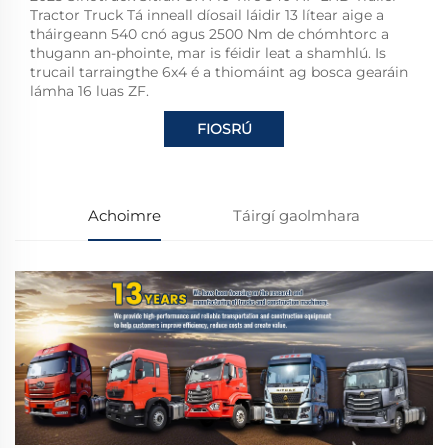
Tractor Truck Tá inneall díosail láidir 13 lítear aige a
tháirgeann 540 cnó agus 2500 Nm de chómhtorc a
thugann an-phointe, mar is féidir leat a shamhlú. Is
trucail tarraingthe 6x4 é a thiomáint ag bosca gearáin
lámha 16 luas ZF.
FIOSRÚ
Achoimre
Táirgí gaolmhara