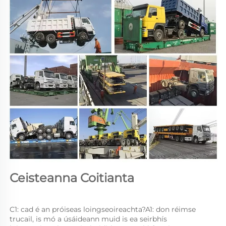
Ceisteanna Coitianta 
C1: cad é an próiseas loingseoireachta?A1: don réimse 
trucail, is mó a úsáideann muid is ea seirbhís 