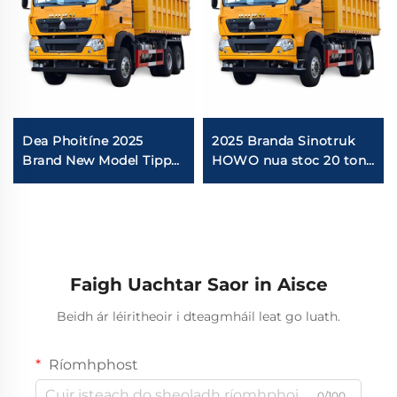
Dea Phoitíne 2025
2025 Branda Sinotruk
Brand New Model Tipper
HOWO nua stoc 20 ton
Truck 6x4 40Tons Euro2
dump truck stoc láthair
400HP 460HP Sinotruk
Howo TX Mining Dump
Truck In Stock
Faigh Uachtar Saor in Aisce
Beidh ár léiritheoir i dteagmháil leat go luath.
Ríomhphost
0/100