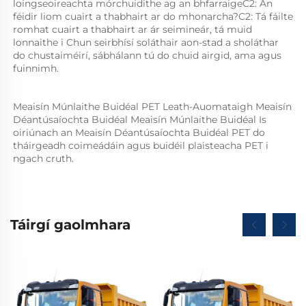
loingseoireachta mórchuidithe ag an bhfarraigeC2: An 
féidir liom cuairt a thabhairt ar do mhonarcha?C2: Tá fáilte 
romhat cuairt a thabhairt ar ár seimineár, tá muid 
lonnaithe i Chun seirbhísí soláthair aon-stad a sholáthar 
do chustaiméirí, sábhálann tú do chuid airgid, ama agus 
fuinnimh. 
Meaisín Múnlaithe Buidéal PET Leath-Auomataigh Meaisín 
Déantúsaíochta Buidéal Meaisín Múnlaithe Buidéal Is 
oiriúnach an Meaisín Déantúsaíochta Buidéal PET do 
tháirgeadh coimeádáin agus buidéil plaisteacha PET i 
ngach cruth.   
Táirgí gaolmhara