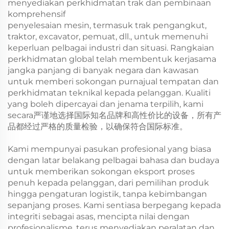
menyediakan perkhidmatan trak dan pembinaan
komprehensif
penyelesaian mesin, termasuk trak pengangkut,
traktor, excavator, pemuat, dll., untuk memenuhi
keperluan pelbagai industri dan situasi. Rangkaian
perkhidmatan global telah membentuk kerjasama
jangka panjang di banyak negara dan kawasan
untuk memberi sokongan purnajual tempatan dan
perkhidmatan teknikal kepada pelanggan. Kualiti
yang boleh dipercayai dan jenama terpilih, kami
secara严谨地选择国际知名品牌和高性价比的设备，所有产
品都经过严格的质量检验，以确保符合国际标准。
Kami mempunyai pasukan profesional yang biasa
dengan latar belakang pelbagai bahasa dan budaya
untuk memberikan sokongan eksport proses
penuh kepada pelanggan, dari pemilihan produk
hingga pengaturan logistik, tanpa kebimbangan
sepanjang proses. Kami sentiasa berpegang kepada
integriti sebagai asas, mencipta nilai dengan
profesionalisme, terus menyediakan peralatan dan