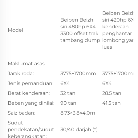
Beiben Beizhi
Beiben Beizhi
siri 420hp 6X4
siri 480hp 6X4
kenderaan
Model
3300 offset trak
penghantar
tambang dump
lombong yan
luas
Maklumat asas
Jarak roda:
3775+1700mm
3775+1700mm
Jenis pemanduan:
6X4
6X4
Berat kenderaan:
32 tan
28.5 tan
Beban yang dinilai:
90 tan
41.5 tan
Saiz badan:
8.73×3.8×4.0m
Sudut
pendekatan/sudut
30/40 darjah (°)
keberangkatan: