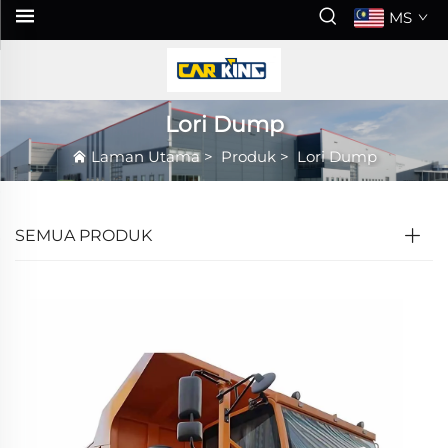
MS
Lori Dump
Laman Utama
>
Produk
>
Lori Dump
SEMUA PRODUK