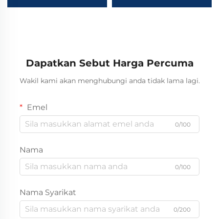
HOWO 6x4 10 roda
80T Tipper Semi Trailer
590hp howo TS7 traktor
Hidraulik U-Bentuk
truck
Dump Semi Trailer
Untuk Dijual
Dapatkan Sebut Harga Percuma
Wakil kami akan menghubungi anda tidak lama lagi.
Emel
0/100
Nama
0/100
Nama Syarikat
0/200