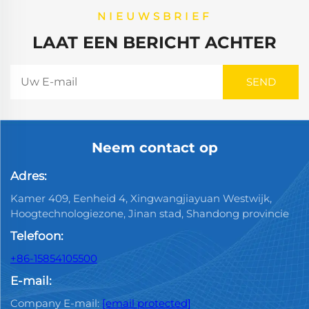
NIEUWSBRIEF
LAAT EEN BERICHT ACHTER
Neem contact op
Adres:
Kamer 409, Eenheid 4, Xingwangjiayuan Westwijk,
Hoogtechnologiezone, Jinan stad, Shandong provincie
Telefoon:
+86-15854105500
E-mail:
Company E-mail:
[email protected]