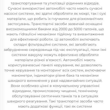
транспортування та утилізації рідинних відходів.
Сучасні використані автомобілі часто мають сучасні
насосні системи, які здатні обробляти як мокрі, так і сухі
матеріали, що робить їх гнучкими для різноманітних
застосувань. Транспортні засоби зазвичай оснащені
високомощними баками від 2000 до 5000 галонів, що
мають гіdraulicні механізми підйому та вивантаження
для ефективної роботи. Ці автомобілі включають
складні фільтраційні системи, які запобігають
забрудненню середовища під час експлуатації, поки їхні
системи вакууму можуть ефективно обробляти
матеріали різної в'язкості. Автомобілі мають
користувачевські панелі керування, які дозволяють
точне керування та моніторинг всіх систем, включаючи
манометри, індикатори рівня бака та механізми
швидкого вимкнення у разі надзвичайних ситуацій.
Вони особливо цінні в комунальному управлінні
відходами, промисловому чищенні, технічному
обслуговуванні септичних танків та в ситуаціях
швидкого реагування. Такі транспортні засоби часто
мають додаткові функції, такі як системи