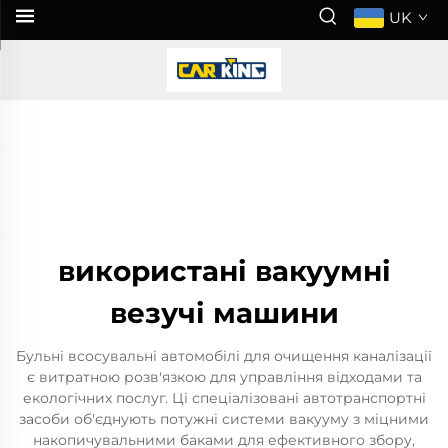
UK
використані вакуумні
везучі машини
Бульні всосувальні автомобілі для очищення каналізації
є витратною розв'язкою для управління відходами та
екологічних послуг. Ці спеціалізовані автотранспортні
засоби об'єднують потужні системи вакууму з міцними
накопичувальними баками для ефективного збору,