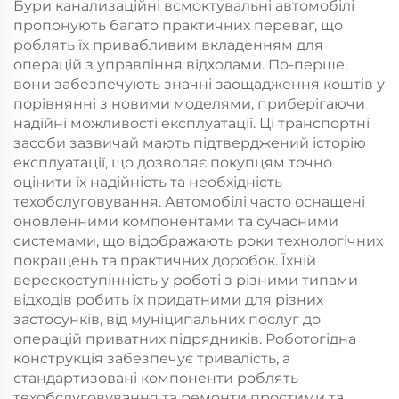
Бури канализаційні всмоктувальні автомобілі
пропонують багато практичних переваг, що
роблять їх привабливим вкладенням для
операцій з управління відходами. По-перше,
вони забезпечують значні заощадження коштів у
порівнянні з новими моделями, приберігаючи
надійні можливості експлуатації. Ці транспортні
засоби зазвичай мають підтверджений історію
експлуатації, що дозволяє покупцям точно
оцінити їх надійність та необхідність
техобслуговування. Автомобілі часто оснащені
оновленними компонентами та сучасними
системами, що відображають роки технологічних
покращень та практичних доробок. Їхній
верескоступінність у роботі з різними типами
відходів робить їх придатними для різних
застосунків, від муніципальних послуг до
операцій приватних підрядників. Роботогідна
конструкція забезпечує тривалість, а
стандартизовані компоненти роблять
техобслуговування та ремонти простими та