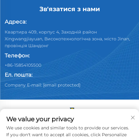
Зв'язатися з нами
Адреса:
Квартира 409, корпус 4, Заходній район
Xingwangjiayuan, Високотехнологічна зона, місто Jinan,
провінція Шандонг
Телефон:
+86-15854105500
Ел. пошта:
Company E-mail:
[email protected]
We value your privacy
Copyright © 2025 China Jinan Youpin Used Car
We use cookies and similar tools to provide our services.
Dealership Co., Ltd. All rights reserved.
Політика
If you don't want to accept all cookies, click Personalize