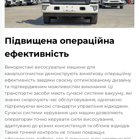
Підвищена операційна
ефективність
Використані висосувальні машини для
канальогочистки демонструють виняткову операційну
ефективність завдяки своєму оптимізованому дизайну
та підтвердженим можливостям виконання. Ці
транспортні засоби мають сучасні системи вакууму, які
значно скорочують час обслуговування, одночасно
підтримуючи високі стандарти управління відходами.
Сучасні системи керування цих машин дозволяють
операторам точно керувати сили висосування,
адаптувано до різних консистенцій та об'ємів відходів.
Такий точний контроль не тільки покращує
ефективність роботи, але й зменшує знос компонентів,