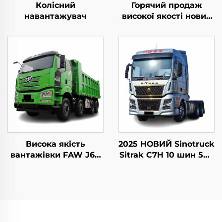
Колісний
Горячий продаж
навантажувач
високої якості новий
Sinotruk Sitrak C9H
480/540HP 4X2 Тягач
трейлер
Висока якість
2025 НОВИЙ Sinotruck
вантажівки FAW J6P
Sitrak C7H 10 шин 540
дизельного двигуна
к.с. LHD причіпний
8*4 12-колесної 420HP
трактор
60 тонн на
завантаження
самоскид у наявності