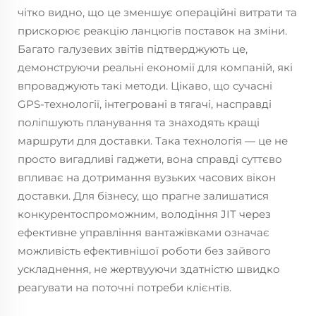
чітко видно, що це зменшує операційні витрати та
прискорює реакцію ланцюгів поставок на зміни.
Багато галузевих звітів підтверджують це,
демонструючи реальні економії для компаній, які
впроваджують такі методи. Цікаво, що сучасні
GPS-технології, інтегровані в тягачі, насправді
поліпшують планування та знаходять кращі
маршрути для доставки. Така технологія — це не
просто вигадливі гаджети, вона справді суттєво
впливає на дотримання вузьких часових вікон
доставки. Для бізнесу, що прагне залишатися
конкурентоспроможним, володіння JIT через
ефективне управління вантажівками означає
можливість ефективнішої роботи без зайвого
ускладнення, не жертвууючи здатністю швидко
реагувати на поточні потреби клієнтів.