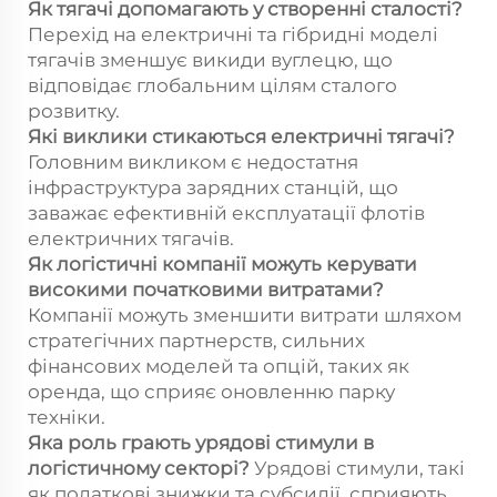
Як тягачі допомагають у створенні сталості?
Перехід на електричні та гібридні моделі
тягачів зменшує викиди вуглецю, що
відповідає глобальним цілям сталого
розвитку.
Які виклики стикаються електричні тягачі?
Головним викликом є недостатня
інфраструктура зарядних станцій, що
заважає ефективній експлуатації флотів
електричних тягачів.
Як логістичні компанії можуть керувати
високими початковими витратами?
Компанії можуть зменшити витрати шляхом
стратегічних партнерств, сильних
фінансових моделей та опцій, таких як
оренда, що сприяє оновленню парку
техніки.
Яка роль грають урядові стимули в
логістичному секторі?
Урядові стимули, такі
як податкові знижки та субсидії, сприяють