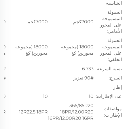
الشاسيه
الحمولة
المسموحة
7000كجم
7000كجم
7000
على المحور
الأمامي:
الحمولة
المسموحة
18000 (مجموعة
18000 (مجموعة
على المحور
محورين) كغ
محورين) كغ
محو
الخلفي:
نسبة السرعة:
6.733
262
السرج:
90# تعزيز
0#
إطار
عدد الإطارات:
10
10
10
365/85R20
مواصفات
6PR
12R22.5 18PR
18PR/12.00R20
الإطارات:
16PR/12.00R20 16PR