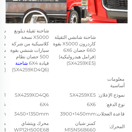
شاحنة ثقيلة ديلونغ
شاحن
شاحنة شانشي الثقيلة
X5000 نسخة
كاردرون X5000 بقوة
كلاسيكية من شركة
من 
660 حصان 6X6
سيارات شنشي بقوة
(فرامل هيدروليكية)
500 حصان نظام
حصا
(SX4259XE5)
قيادة 6X4
شاحنة
X4
(SX4259XD4C1)
(SX4259XD4Q6)
معلومات
أساسية
نموذج الإعلان:
SX4259XE5
SX4259XD4Q6
C1
نوع الدفع:
6X6
6X4
X4
قاعدة العجلات:
3900+1450mm
3450+1350mm
mm
كمنز شيان
محرك ويتشاي
محر
المحرك:
68
WP12H500E68
M15NS6B660