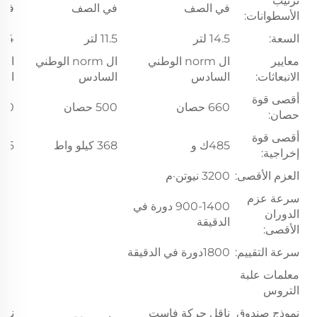
ترتيب
في الصف
في الصف
في 
الأسطوانات:
السعة:
14.5 لتر
11.5 لتر
13.54
معايير
ال norm الوطني
ال norm الوطني
الانبعاثات:
السادس
السادس
الس
أقصى قوة
660 حصان
500 حصان
620 حص
حصان:
أقصى قوة
485ك و
368 كيلو واط
456 كيلو
إخراجية:
العزم الأقصى:
3200 نيوتن·م
سرعة عزم
900-1400 دورة في
الدوران
الدقيقة
الأقصى:
سرعة التقييم:
1800دورة في الدقيقة
معلمات علبة
التروس
نموذج صندوق
ناقل حركة فاست
ناق