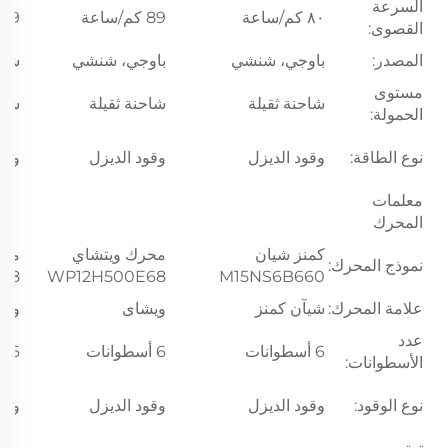
السرعة
٨٠ كم/ساعة
89 كم/ساعة
89 كم/ساعة
القصوى:
المصدر:
باوجي، شنشي
باوجي، شنشي
شيآ
مستوى
شاحنة ثقيلة
شاحنة ثقيلة
شاح
الحمولة:
نوع الطاقة:
وقود الديزل
وقود الديزل
وقو
معلمات
المحرك
كمنز شيان
محرك ويتشاي
محر
نموذج المحرك:
68
WP12H500E68
M15NS6B660
علامة المحرك:
شيآن كمنز
ويشاى
ويش
عدد
6 أسطوانات
6 أسطوانات
6 أسطوانات
الأسطوانات:
نوع الوقود:
وقود الديزل
وقود الديزل
وقو