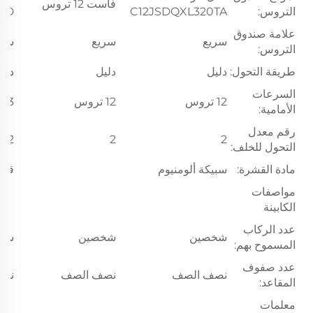
فاست 12 تروس
التروس:
C12JSDQXL320TA
MD
علامة صندوق
سريع
سريع
سري
التروس:
طريقة التحول:
دليل
دليل
دلي
السرعات
12 تروس
12 تروس
13 تروس
الأمامية:
رقم معدل
2
2
2
التحول للخلف:
مادة القشرة:
سبيكة ألومنيوم
قشر
مواصفات
الكابينة
عدد الركاب
شخصين
شخصين
شخ
المسموح بهم:
عدد صفوف
نصف الصف
نصف الصف
نصف
المقاعد:
معلمات