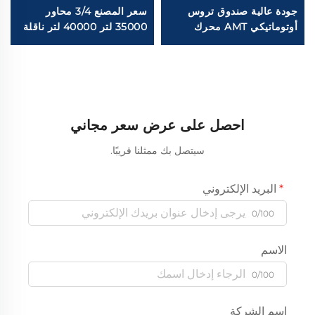
جودة عالية صندوق تروس
سعر المصنع 3/4 محاور
أوتوماتيكي AMT محرك
35000 لتر 40000 لتر ناقلة
MAN 580 حصان 610 حصان
نقل الوقود من الصلب
6*4 شاحنة سحب
الكربوني شاحنة مقطورة
سينotruck سينotrak ذات
بنزين
10 عجلات
احصل على عرض سعر مجاني
سيتصل بك ممثلنا قريبًا.
البريد الإلكتروني
0/100
الاسم
0/100
اسم الشركة