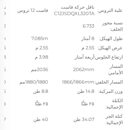
ناقل حركة فاست
ناق
علبة التروس:
فاست 12 تروس
MD
C12JSDQXL320TA
نسبة محور
262
6.733
الخلف:
طول الهيكل:
8 أمتار
7.085m
06m
عرض الهيكل:
2.55 م
2.55 م
2.55
ارتفاع الجلوس:
أربعة أمتار
3.98 م
3.98
المسار
2062mm
2036مم
2036
الأمامي:
المسار الخلفي:
1866/1866mm
1880/1880مم
1860
وزن المركبة:
14.8 طن
8.8 طن
10.6 
الكتلة
٢٥ طنًّا
٢٥ طنًّا
٢٥ طنًّا
الإجمالية:
كتلة الجر
34.07 طن
40 طن
8.27
الإجمالية: